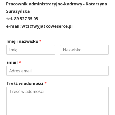
Pracownik administracyjno-kadrowy - Katarzyna
Surażyńska
tel. 89 527 35 05
e-mail:
wtz@wyjatkoweserce.pl
Imię i nazwisko
*
P
O
i
s
Email
*
e
t
r
a
w
t
s
n
z
i
Treść wiadomości
*
y