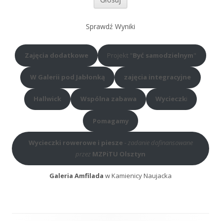
Sprawdź Wyniki
Zajęcia dodatkowe
Projekt "
Być samodzielnym
"
W Galerii pod Jabłonką
zajęcia integracyjne
Hallwick
Wspólna zabawa
Wycieczk
i
Pomagamy
Wycieczki rowerowe i piesze
-
zadanie dofinansowane
przez
MZPiTU Olsztyn
Galeria Amfilada
w Kamienicy Naujacka