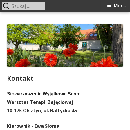
Szukaj:
Menu
Menu
główne
Przeskocz
Stowarzyszenie Wyjątkowe Serce
Warsztat Terapii Zajęciowej
do
treści
Kontakt
Stowarzyszenie Wyjątkowe Serce
Warsztat Terapii Zajęciowej
10-175 Olsztyn, ul. Bałtycka 45
Kierownik - Ewa Słoma