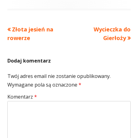
Poprzedni
Następny
Złota jesień na
Wycieczka do
Nawigacja
artykół
artykół:
rowerze
Gierłoży
wpisu
Dodaj komentarz
Twój adres email nie zostanie opublikowany.
Wymagane pola są oznaczone
*
Komentarz
*