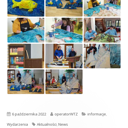
Opublikowano
Autor
Kategorie
6 października 2022
operatorWTZ
informacje
,
Tagi
Wydarzenia
Aktualności
,
News