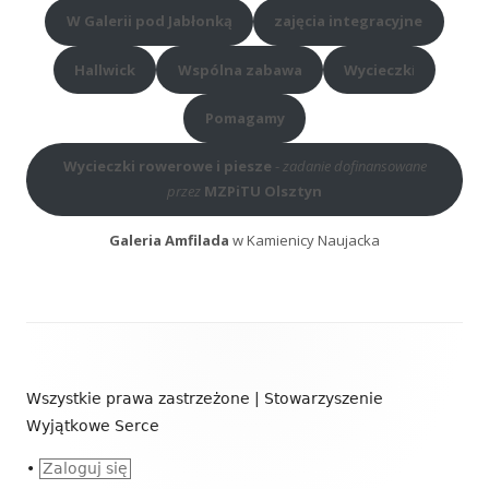
W Galerii pod Jabłonką
zajęcia integracyjne
Hallwick
Wspólna zabawa
Wycieczk
i
Pomagamy
Wycieczki rowerowe i piesze
-
zadanie dofinansowane
przez
MZPiTU Olsztyn
Galeria Amfilada
w Kamienicy Naujacka
Zawartość
stopki
Wszystkie prawa zastrzeżone | Stowarzyszenie
Wyjątkowe Serce
•
Zaloguj się