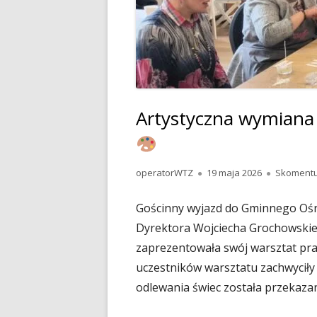
PRAC
PRA
DOM
PRA
Artystyczna wymiana 
PRAC
PRA
ELEK
Autor
Opublikowano
operatorWTZ
19 maja 2026
Skomentu
PRAC
Gościnny wyjazd do Gminnego Oś
DRE
Dyrektora Wojciecha Grochowski
PRA
zaprezentowała swój warsztat pr
uczestników warsztatu zachwyciły
PRAC
odlewania świec została przekaz
INTR
PRAC