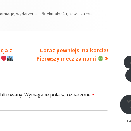
tegorie
Tagi
formacje
,
Wydarzenia
Aktualności
,
News
,
zajęcia
Następny
cja z
Coraz pewniejsi na korcie!
artykół:
y
Pierwszy mecz za nami
ublikowany.
Wymagane pola są oznaczone
*
W
Ga