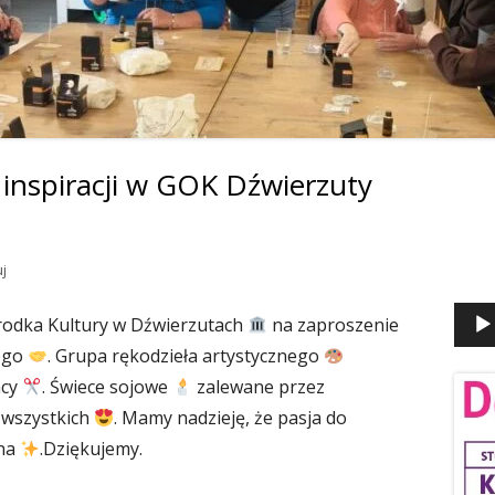
OWNIA FLORYSTYCZNA
COWNIA GOSPODARSTWA
OWEGO
COWNIA KOMPUTEROWA
inspiracji w GOK Dźwierzuty
Odtw
Gł
OWNIA KRAWIECKA
vide
pa
COWNIA METALOWO –
TRYCZNA
Artystyczna wymiana inspiracji w GOK Dźwierzuty
j
bo
OWNIA OBRÓBKI ARTYSTYCZNEJ
rodka Kultury w Dźwierzutach
na zaproszenie
WNA
ego
. Grupa rękodzieła artystycznego
COWNIA OGRODNICZA
acy
. Świece sojowe
zalewane przez
 wszystkich
. Mamy nadzieję, że pasja do
OWNIA POLIGRAFICZNO-
ana
.Dziękujemy.
OLIGATORSKA
OWNIA RELAKSACYJNA