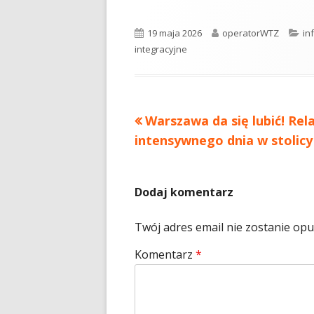
Opublikowano
Autor
Ka
19 maja 2026
operatorWTZ
in
integracyjne
Poprzedni
Warszawa da się lubić! Rela
Nawigacja
artykół
intensywnego dnia w stolic
wpisu
Dodaj komentarz
Twój adres email nie zostanie op
Komentarz
*