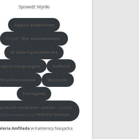
Sprawdź Wyniki
Zajęcia dodatkowe
Projekt "
Być samodzielnym
"
W Galerii pod Jabłonką
zajęcia integracyjne
Hallwick
Wspólna zabawa
Wycieczk
i
Pomagamy
ycieczki rowerowe i piesze
-
zadanie
dofinansowane przez
MZPiTU Olsztyn
leria Amfilada
w Kamienicy Naujacka