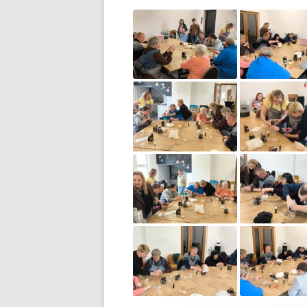
PRAC
ART
PRAC
PRAC
PRAC
REHA
PSY
ASYS