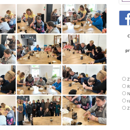
OWNIA RĘKODZIEŁA
YSTYCZNEGO
OWNIA MEDIALNA
C
OWNIA ZARADNOŚCI OSOBISTEJ
p
OWNIA ZIELARSKA
BILITACJA
Z
CHOLOG
R
TENCI
N
r
Z